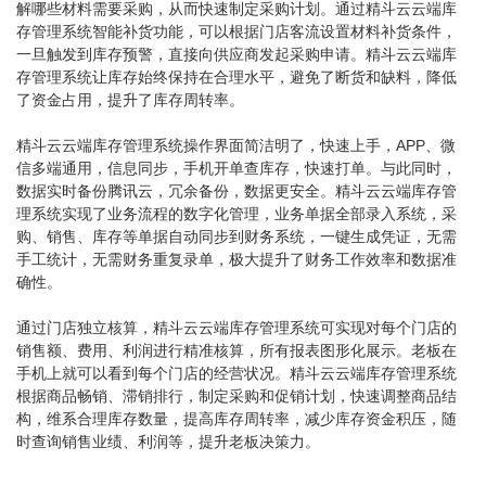
解哪些材料需要采购，从而快速制定采购计划。通过精斗云云端库
存管理系统智能补货功能，可以根据门店客流设置材料补货条件，
一旦触发到库存预警，直接向供应商发起采购申请。精斗云云端库
存管理系统让库存始终保持在合理水平，避免了断货和缺料，降低
了资金占用，提升了库存周转率。
精斗云云端库存管理系统操作界面简洁明了，快速上手，APP、微
信多端通用，信息同步，手机开单查库存，快速打单。与此同时，
数据实时备份腾讯云，冗余备份，数据更安全。精斗云云端库存管
理系统实现了业务流程的数字化管理，业务单据全部录入系统，采
购、销售、库存等单据自动同步到财务系统，一键生成凭证，无需
手工统计，无需财务重复录单，极大提升了财务工作效率和数据准
确性。
通过门店独立核算，精斗云云端库存管理系统可实现对每个门店的
销售额、费用、利润进行精准核算，所有报表图形化展示。老板在
手机上就可以看到每个门店的经营状况。精斗云云端库存管理系统
根据商品畅销、滞销排行，制定采购和促销计划，快速调整商品结
构，维系合理库存数量，提高库存周转率，减少库存资金积压，随
时查询销售业绩、利润等，提升老板决策力。