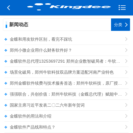


新闻动态

分类
金蝶和用友软件区别，看完不踩坑

郑州小微企业用什么财务软件好？

金蝶软件总代理13253697291 郑州企业数智破局者：牛软科技金蝶软件总代理

场景化破局，郑州牛软科技双品牌方案适配河南产业特色

郑州金蝶软件续费与技术服务首选：郑州牛软科技，原厂授权更靠谱

强强联合，共创价值：郑州牛软科技（金蝶总代理）赋能中原产业升级

国家主席习近平发表二〇二六年新年贺词

金蝶软件的用法和介绍

金蝶软件产品线和特点？
